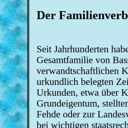
Der Familienver
Seit Jahrhunderten hab
Gesamtfamilie von Bass
verwandtschaftlichen Ko
urkundlich belegten Zei
Urkunden, etwa über K
Grundeigentum, stellte
Fehde oder zur Landesv
bei wichtigen staatsrec